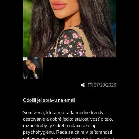
07/18/2026
Odošli jej správu na email
Som žena, ktorá má rada módne trendy,
cestovanie a dobré jedlo; starostlivosť o telo,
rôzne druhy fyzického relaxu ako aj
psychohygienu. Rada sa cítim v prítomnosti
sebavedomého a úspešného muža, vyššej a