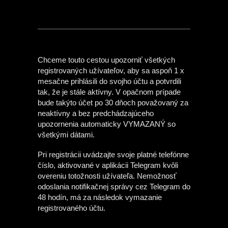
Chceme touto cestou upozorniť všetkých
registrovaných užívateľov, aby sa aspoň 1 x
mesačne prihlásili do svojho účtu a potvrdili
tak, že je stále aktívny. V opačnom prípade
bude takýto účet po 30 dňoch považovaný za
neaktívny a bez predchádzajúceho
upozornenia automaticky VYMAZANÝ so
všetkými dátami.
Pri registrácii uvádzajte svoje platné telefónne
číslo, aktivované v aplikácii Telegram kvôli
overeniu totožnosti užívateľa. Nemožnosť
odoslania notifikačnej správy cez Telegram do
48 hodín, má za následok vymazanie
registrovaného účtu.