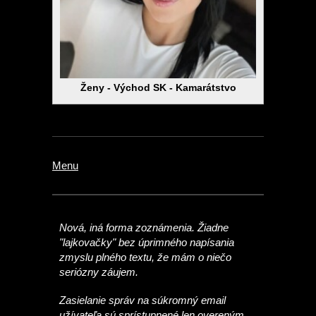
Ženy - Východ SK - Kamarátstvo
Menu
Nová, iná forma zoznámenia. Žiadne
"lajkovačky" bez úprimného napísania
zmyslu plného textu, že mám o niečo
seriózny záujem.
Zasielanie správ na súkromný email
užívateľa sú sprístupnené len overeným