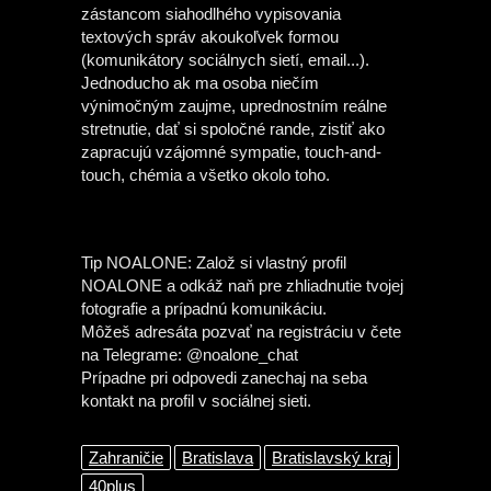
zástancom siahodlhého vypisovania
textových správ akoukoľvek formou
(komunikátory sociálnych sietí, email...).
Jednoducho ak ma osoba niečím
výnimočným zaujme, uprednostním reálne
stretnutie, dať si spoločné rande, zistiť ako
zapracujú vzájomné sympatie, touch-and-
touch, chémia a všetko okolo toho.
Tip NOALONE: Založ si vlastný profil
NOALONE a odkáž naň pre zhliadnutie tvojej
fotografie a prípadnú komunikáciu.
Môžeš adresáta pozvať na registráciu v čete
na Telegrame: @noalone_chat
Prípadne pri odpovedi zanechaj na seba
kontakt na profil v sociálnej sieti.
Zahraničie
Bratislava
Bratislavský kraj
40plus