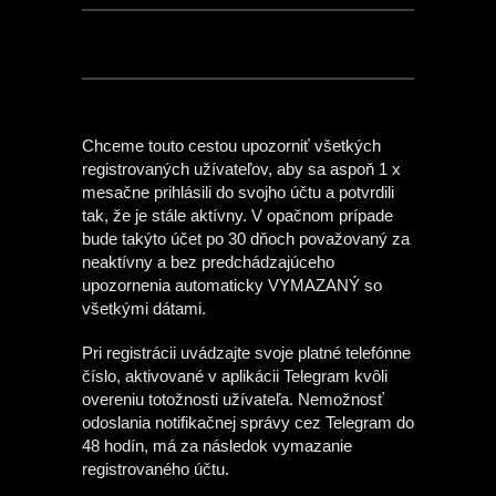
Chceme touto cestou upozorniť všetkých
registrovaných užívateľov, aby sa aspoň 1 x
mesačne prihlásili do svojho účtu a potvrdili
tak, že je stále aktívny. V opačnom prípade
bude takýto účet po 30 dňoch považovaný za
neaktívny a bez predchádzajúceho
upozornenia automaticky VYMAZANÝ so
všetkými dátami.
Pri registrácii uvádzajte svoje platné telefónne
číslo, aktivované v aplikácii Telegram kvôli
overeniu totožnosti užívateľa. Nemožnosť
odoslania notifikačnej správy cez Telegram do
48 hodín, má za následok vymazanie
registrovaného účtu.