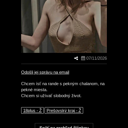
07/11/2026
Odošli jej správu na email
Chcem ísť na rande s pekným chalanom, na
pekné miesta.
Chcem si užívať slobodný život.
18plus - Ž
Prešovský kraj - Ž