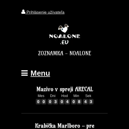
Prihlásenie užívateľa
ZOZNAMKA - NOALONE
Menu
Mazivo v spreji ARECAL
Mes
Dni
Hod
Min
Sek
2
0
0
0
3
0
4
0
8
4
3
0
0
0
3
0
4
0
8
4
Krabička Marlboro - pre