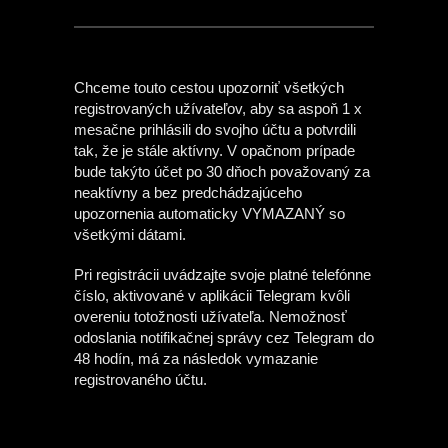
Chceme touto cestou upozorniť všetkých
registrovaných užívateľov, aby sa aspoň 1 x
mesačne prihlásili do svojho účtu a potvrdili
tak, že je stále aktívny. V opačnom prípade
bude takýto účet po 30 dňoch považovaný za
neaktívny a bez predchádzajúceho
upozornenia automaticky VYMAZANÝ so
všetkými dátami.
Pri registrácii uvádzajte svoje platné telefónne
číslo, aktivované v aplikácii Telegram kvôli
overeniu totožnosti užívateľa. Nemožnosť
odoslania notifikačnej správy cez Telegram do
48 hodín, má za následok vymazanie
registrovaného účtu.