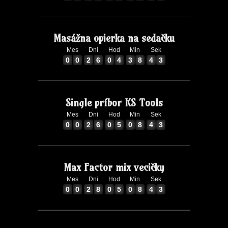
0
0
2
6
0
4
0
8
4
Masážna opierka na sedačku
Mes
Dni
Hod
Min
Sek
2
0
0
2
6
0
4
3
8
4
3
0
0
2
6
0
4
3
8
4
Single príbor KS Tools
Mes
Dni
Hod
Min
Sek
2
0
0
2
6
0
5
0
8
4
3
0
0
2
6
0
5
0
8
4
Max Factor mix vecičky
Mes
Dni
Hod
Min
Sek
2
0
0
2
8
0
5
0
8
4
3
0
0
2
8
0
5
0
8
4