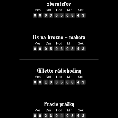
zberateľov
Mes
Dni
Hod
Min
Sek
2
0
0
0
3
0
5
0
8
4
3
0
0
0
3
0
5
0
8
4
Lis na hrozno - maketa
Mes
Dni
Hod
Min
Sek
2
0
0
0
5
0
6
0
8
4
3
0
0
0
5
0
6
0
8
4
Gillette rádiohodiny
Mes
Dni
Hod
Min
Sek
2
0
0
1
9
0
5
0
8
4
3
0
0
1
9
0
5
0
8
4
Pracie prášky
Mes
Dni
Hod
Min
Sek
2
0
0
2
6
0
4
0
8
4
3